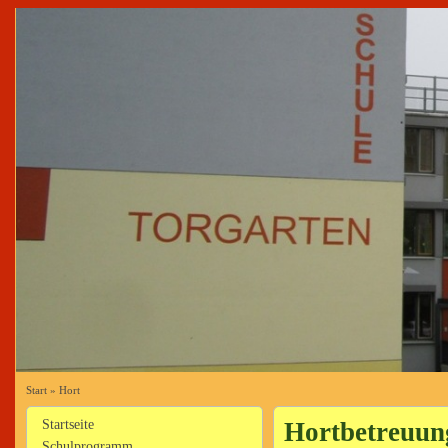
Start
»
Hort
Startseite
Hortbetreuun
Schulprogramm