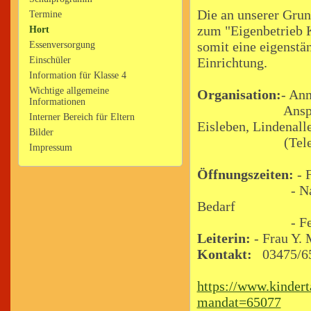
Die an unserer Grun
Termine
zum "Eigenbetrieb K
Hort
somit eine eigenstä
Essenversorgung
Einschüler
Einrichtung.
Information für Klasse 4
Wichtige allgemeine
Organisation:
- An
Informationen
Ansprechpartner
Interner Bereich für Eltern
Eisleben, Lindenall
Bilder
(Telefon 03
Impressum
Öffnungszeiten:
- F
- Nachmittagsbe
Bedarf
- Ferienbetreuu
Leiterin:
- Frau Y. 
Kontakt:
03475/6
https://www.kindert
mandat=65077