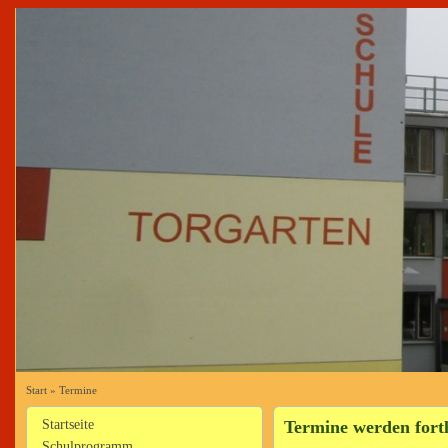
Start
»
Termine
Startseite
Termine werden fortl
Schulprogramm