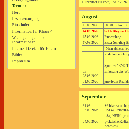
Lutherstadt Eisleben, 16.07.2026
Termine
Hort
August
Essenversorgung
Einschüler
13.08.2026
10.00Uhr bis 13.0
Information für Klasse 4
14.08.2026
Schließtag im Ho
15.08.2026
Einschulung
Wichtige allgemeine
Informationen
17.08.2026
Erster Schultag fü
Interner Bereich für Eltern
"Mein sicherer Sc
Verkehrserziehun
Bilder
Impressum
Sporttest "EMOTI
bis
Erfassung des Wun
28.08.2026
31.08.2026
praktische Radfah
September
31.08. -
Wahlversammlunge
03.09.2026
und 4 (Einladung
"Sag NEIN- geh ni
04.09.2026
praktische Radfa
beachten)